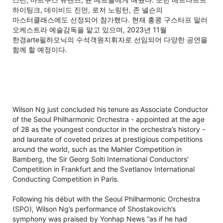
하이팅크, 데이비드 진먼, 로저 노링턴, 존 넬슨의
마스터클래스에도 선정되어 참가했다. 현재 홍콩 구스타프 말러
오케스트라 예술감독을 맡고 있으며, 2023년 11월
한경arte필하모닉의 수석객원지휘자로 선임되어 다양한 공연을
함께 할 예정이다.
Wilson Ng just concluded his tenure as Associate Conductor
of the Seoul Philharmonic Orchestra - appointed at the age
of 28 as the youngest conductor in the orchestra’s history -
and laureate of coveted prizes at prestigious competitions
around the world, such as the Mahler Competition in
Bamberg, the Sir Georg Solti International Conductors'
Competition in Frankfurt and the Svetlanov International
Conducting Competition in Paris.
Following his début with the Seoul Philharmonic Orchestra
(SPO), Wilson Ng’s performance of Shostakovich’s
symphony was praised by Yonhap News “as if he had