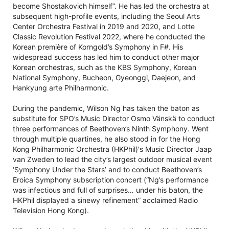
become Shostakovich himself”. He has led the orchestra at
subsequent high-profile events, including the Seoul Arts
Center Orchestra Festival in 2019 and 2020, and Lotte
Classic Revolution Festival 2022, where he conducted the
Korean première of Korngold’s Symphony in F#. His
widespread success has led him to conduct other major
Korean orchestras, such as the KBS Symphony, Korean
National Symphony, Bucheon, Gyeonggi, Daejeon, and
Hankyung arte Philharmonic.
During the pandemic, Wilson Ng has taken the baton as
substitute for SPO’s Music Director Osmo Vänskä to conduct
three performances of Beethoven’s Ninth Symphony. Went
through multiple quartines, he also stood in for the Hong
Kong Philharmonic Orchestra (HKPhil)'s Music Director Jaap
van Zweden to lead the city’s largest outdoor musical event
‘Symphony Under the Stars’ and to conduct Beethoven’s
Eroica Symphony subscription concert (“Ng’s performance
was infectious and full of surprises… under his baton, the
HKPhil displayed a sinewy refinement” acclaimed Radio
Television Hong Kong).