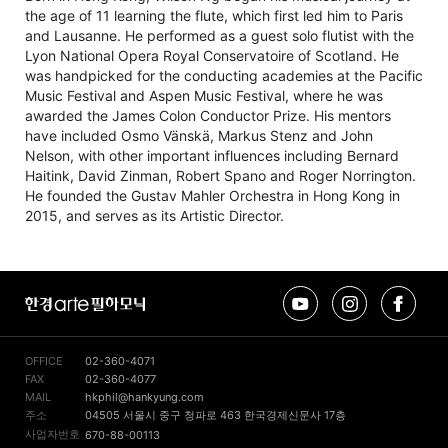
the age of 11 learning the flute, which first led him to Paris
and Lausanne. He performed as a guest solo flutist with the
Lyon National Opera Royal Conservatoire of Scotland. He
was handpicked for the conducting academies at the Pacific
Music Festival and Aspen Music Festival, where he was
awarded the James Colon Conductor Prize. His mentors
have included Osmo Vänskä, Markus Stenz and John
Nelson, with other important influences including Bernard
Haitink, David Zinman, Robert Spano and Roger Norrington.
He founded the Gustav Mahler Orchestra in Hong Kong in
2015, and serves as its Artistic Director.
유
인
페
한
튜
스
이
경
브
타
스
arte
그
북
필
램
OFFICE
02-360-4071
하
FAX
02-360-4077
모
MAIL
hkphil@hankyung.com
닉
주소
04505 서울시 중구 청파로 463 한국경제신문사 17층
사업자번호
670-88-00113