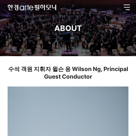
전
한
체
경
메
arte
뉴
필
ABOUT
하
모
닉
수석 객원 지휘자 윌슨 응
Wilson Ng, Principal
Guest Conductor