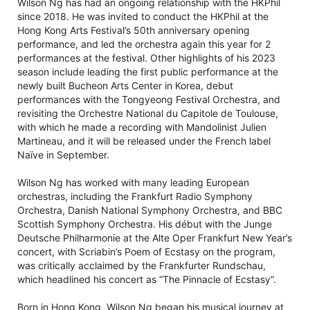
Wilson Ng has had an ongoing relationship with the HKPhil
since 2018. He was invited to conduct the HKPhil at the
Hong Kong Arts Festival’s 50th anniversary opening
performance, and led the orchestra again this year for 2
performances at the festival. Other highlights of his 2023
season include leading the first public performance at the
newly built Bucheon Arts Center in Korea, debut
performances with the Tongyeong Festival Orchestra, and
revisiting the Orchestre National du Capitole de Toulouse,
with which he made a recording with Mandolinist Julien
Martineau, and it will be released under the French label
Naïve in September.
Wilson Ng has worked with many leading European
orchestras, including the Frankfurt Radio Symphony
Orchestra, Danish National Symphony Orchestra, and BBC
Scottish Symphony Orchestra. His début with the Junge
Deutsche Philharmonie at the Alte Oper Frankfurt New Year’s
concert, with Scriabin’s Poem of Ecstasy on the program,
was critically acclaimed by the Frankfurter Rundschau,
which headlined his concert as “The Pinnacle of Ecstasy”.
Born in Hong Kong, Wilson Ng began his musical journey at