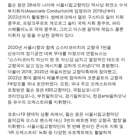
윌슨 응은 28세의 나이에 서울시립교향악단 역사상 최연소 수석
부지휘자(Associate Conductor)에 임명되어 2019년부터
2022년까지 활동했다. 밤베르크에서 열린 구스타프 말러 지휘
콩쿠르, 프랑크푸르트 게오르그 솔티 국제 지휘 콩쿠르, 파리
스베틀라노프 국제 콩쿠르, 그리고 아스펜 음악제 제임스 콜론
지휘자 상 등을 수상한 경력이 있다.
2020년 서울시향과 함께 쇼스타코비치의 교향곡 1번을
선보이며 정기공연 데뷔 무대를 마쳤으며 연합뉴스는
“쇼스타코비치 자신이 된 듯 자신감 넘치고 열정적인 태도로 이
교향곡이 담고 있는 메시지를 강하게 드러냈다”며 호평했다.
더불어 2019, 2020년 예술의전당 교향악축제에 참여했고,
2022년 롯데 클래식 레볼루션에 참여하여 코른골트의 교향곡
F#장조를 국내 초연하였다. 또한, 국내 주요 오케스트라에
초청받은 윌슨 응은 KBS교향악단, 국립심포니(구
코리안심포니), 부천필하모닉, 경기필하모닉, 한경arte필하모닉
등 유수의 오케스트라를 지휘했다.
코로나19 팬데믹 상황 속에서, 윌슨 응은 서울시립교향악단
음악감독 오스모 벤스케 대신 3번의 베토벤 9번 교향곡 ‘합창’을
지휘했다. 서울시립교향악단의 첫 번째 온라인 콘서트 지휘 및
‘VR 오케스트라’ 녹화 등 다양한 프로젝트에도 활발하게