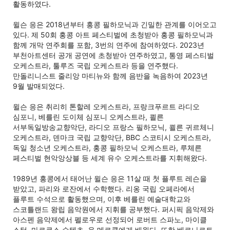
활동하였다.
윌슨 응은 2018년부터 홍콩 필하모닉과 긴밀한 관계를 이어오고
있다. 제 50회 홍콩 아트 페스티벌에 초청받아 홍콩 필하모닉과
함께 개막 연주회를 포함, 3번의 연주에 참여하였다. 2023년
부천아트센터 공개 공연에 초청받아 연주하였고, 통영 페스티벌
오케스트라, 툴루즈 국립 오케스트라 등을 연주했다.
만돌리니스트 줄리앙 마티뉴와 함께 음반을 녹음하여 2023년
9월 발매되었다.
윌슨 응은 취리히 톤할레 오케스트라, 프랑크푸르트 라디오
심포니, 베를린 도이체 심포니 오케스트라, 쾰른
서부독일방송교향악단, 라디오 프랑스 필하모닉, 쾰른 귀르체니
오케스트라, 덴마크 국립 교향악단, BBC 스코티시 오케스트라,
독일 청소년 오케스트라, 홍콩 필하모닉 오케스트라, 루체른
페스티벌 현악앙상블 등 세계 유수 오케스트라를 지휘해왔다.
1989년 홍콩에서 태어난 윌슨 응은 11살 때 첫 플루트 레슨을
받았고, 파리와 로잔에서 수학했다. 리옹 국립 오페라에서
플루트 수석으로 활동했으며, 이후 베를린 예술대학교와
스코틀랜드 왕립 음악원에서 지휘를 공부했다. 퍼시픽 음악제와
아스펜 음악제에서 펠로우로 선정되어 로버트 스파노, 마이클
스턴, 마르쿠스 슈텐츠, 윤 메르클에게 배웠다. 또한 베르나르트