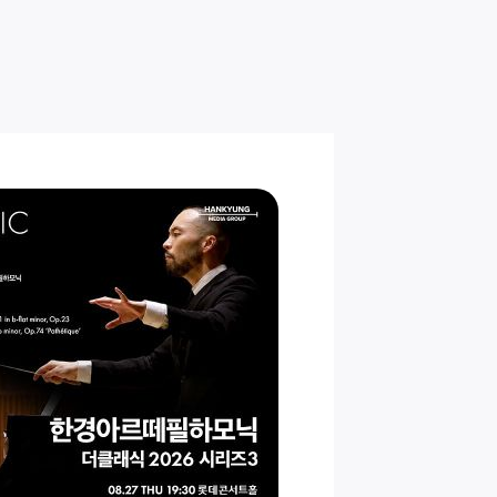
2
Au
목