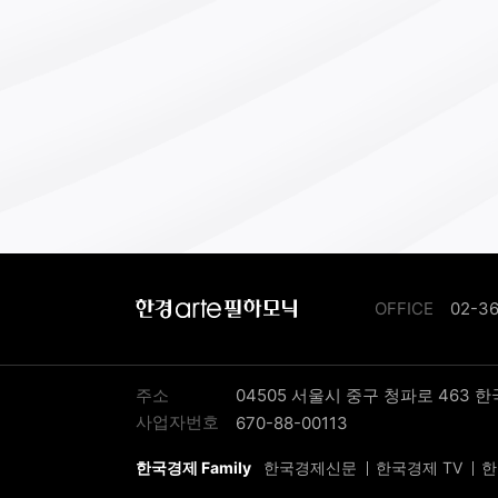
년 아일랜드 더블린에서 열린 행사
서는 42개국 연주자 1400여명이 
기도 했다.올해 축제의 시작을 알리
오프닝 갈라 콘서트는 7월 7일 아
터인천에서 열린다. 한국의 채재일
비롯해 미국의 데이비드 크라카우어
벨기에의 아넬린 반 바우베와 크리
텔 포셰, 포르투갈의 비토르 페르난
스 등 세계에서 활약하는 클라리넷
주자들이 무대에 오른다.8~11일에
인천 송도컨벤시아에서 독주회, 실
한
OFFICE
02-3
악 공연, 마스터 클래스, 학술 발표,
경
기 전시 등 클라리넷의 이모저모를
arte
수 있는 다채로운 프로그램이 진행
필
다.이주현 기자
하
주소
04505 서울시 중구 청파로 463 
모
사업자번호
670-88-00113
닉
한국경제 Family
한국경제신문
한국경제 TV
한