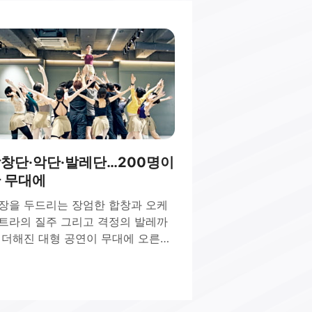
창단·악단·발레단…200명이
 무대에
장을 두드리는 장엄한 합창과 오케
트라의 질주 그리고 격정의 발레까
 더해진 대형 공연이 무대에 오른다.
울시합창단은 21일 세종문화회관
극장에서 명작시리즈Ⅱ ‘카르미나 부
나’를 선보인다. 합창과 오케스트라,
레가 결합한 대형 프로젝트다. 이번