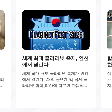
세계 최대 클라리넷 축제, 인천
합
에서 열린다
한
는
세계 최대 규모 클라리넷 축제가 인천
심
라리
에서 열린다. 23일 공연계 및 국제 클
스
로
라리넷 협회(ICA)에 따르면 다음달
지
역사
7~11일 한국 인천에서 ‘클라리넷페스
서
일
트 2026’이 열린다. 한국 최초이자 아
대
중
시아 두 번째로 열리는 행사다.클라리
라
4
넷페스트는 1964년 미국 덴버 대학교
발