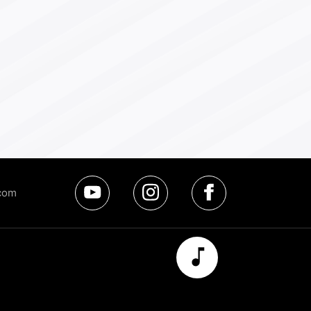
연에는 모두 200명에 가까운 출연
이 무대에 오른다. 윤별발레컴퍼니
사진)와 한경아르떼필하모닉 등이 함
한다.‘카르미나 부라나’는 칼 오르프
 작곡한 현대 클래식 음악의 대표작
다. 특히 ‘오, 운명의 여신이여’는 웅
한 사운드로 광고 음악 등에서도 자
 사용되는 친숙한 작품이다. 이번 공
에서 무용감독을 맡은 윤별 윤별발
컴퍼니 대표는 무용수들에게 “‘카르
나 부라나’ 음악이 강렬한 것은 사실
유
인
페
com
지만 그래도 절대 음악에 지지 말
튜
스
이
”고 당부했을 정도다.이영만 서울시
브
타
스
창단 단장은 “칼 오르프는 음악과
그
북
램
어, 동작이 결합한 무대를 염두에 두
 이 작품을 썼다”며 “무용을 억지로
재
붙이는 것이 아니라, 오히려 작곡가
생
 음악관을 가장 잘 살리는 방식”이
고 강조했다. 윤 대표는 “세종문화회