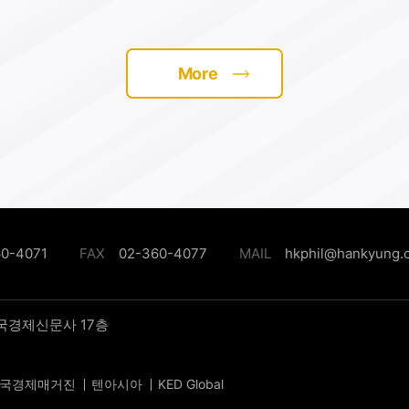
에
에서 ‘국립 클라리넷 클리닉’이란 이름
공
모이
으로 처음 시작해 62년 역사를 자랑하
진
는
는 음악제다. 1973년 설립된 클라리넷
(
More
트센
전문 기관인 ICA가 주최를 맡고 있다.
께
을
2024년 아일랜드 더블린에서 열렸던
가
,
클라리넷페스트에 42개국 연주자
이
스
1400여명이 모였을 정도로 단일 악기
장
데
를 중심으로 개최되는 음악제 중에선
주
 연
이례적으로 규모가 크다.올해 축제의
연
는
시작을 알리는 오프닝 갈라 콘서트는
레
내
다음달 7일 아트센터인천에서 열린다.
미
60-4071
FAX
02-360-4077
MAIL
hkphil@hankyung.
 악
지휘자 지중배와 한경아르떼필하모닉
이
 알
이 함께 공연하는 이 공연에선 한국의
라
된
채재일을 비롯해 미국의 데이비드 크
합
라카우어, 벨기에의 아넬린 반 바우베
언
한국경제신문사 17층
와 크리스텔 포셰, 포르투갈의 비토르
고
페르난데스 등 세계에서 활약하는 클
덧
국경제매거진
텐아시아
KED Global
라리넷 연주자들이 무대에 오른다.
의
ICA의 영아티스트 콩쿠르에서 2024
라