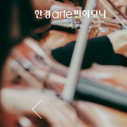
한
경
arte
필
하
모
닉