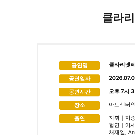
클라리
클라리넷페스
공연명
2026.07.0
공연일자
오후 7시 
공연시간
아트센터인
장소
지휘｜지
출연
협연｜이세연, 
채재일, Ann