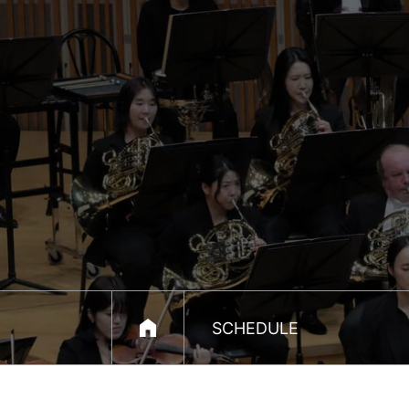
한
경
arte
필
하
모
닉
홈
SCHEDULE
으
로