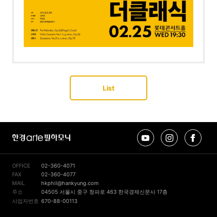
List
유
인
페
한
튜
스
이
경
브
타
스
arte
그
북
필
램
OFFICE
02-360-4071
하
FAX
02-360-4077
모
MAIL
hkphil@hankyung.com
닉
주소
04505 서울시 중구 청파로 463 한국경제신문사 17층
사업자번호
670-88-00113