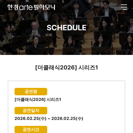
전
한
체
경
메
arte
뉴
필
SCHEDULE
하
모
닉
[더클래식2026] 시리즈1
공연명
[더클래식2026] 시리즈1
공연일자
2026.02.25(수) ~ 2026.02.25(수)
공연시간