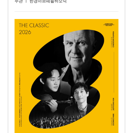
주관 ㅣ 한경아르떼필하모닉