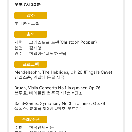
오후 7시 30분
장소
롯데콘서트홀
출연
지휘 ㅣ 크리스토프 포펜(Christoph Poppen)
협연 ㅣ 김재영
연주 ㅣ 한경아르떼필하모닉
프로그램
Mendelssohn, The Hebrides, OP.26 (Fingal's Cave)
멘델스존, 핑갈의 동굴 서곡
Bruch, Violin Concerto No.1 in g minor, Op.26
브루흐, 바이올린 협주곡 제1번 g단조
Saint-Saëns, Symphony No.3 in c minor, Op.78
생상스, 교향곡 제3번 c단조 '오르간'
주최/주관
주최 ㅣ 한국경제신문