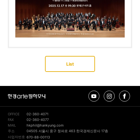
List
유
인
페
한
튜
스
이
경
브
타
스
arte
그
북
필
램
OFFICE
02-360-4071
하
FAX
02-360-4077
모
MAIL
hkphil@hankyung.com
닉
주소
04505 서울시 중구 청파로 463 한국경제신문사 17층
사업자번호
670-88-00113