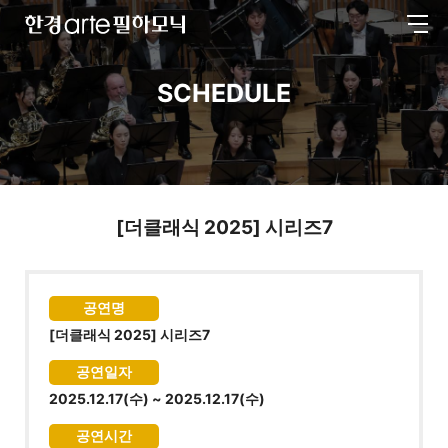
전
한
체
경
메
arte
뉴
필
SCHEDULE
하
모
닉
[더클래식 2025] 시리즈7
공연명
[더클래식 2025] 시리즈7
공연일자
2025.12.17(수) ~ 2025.12.17(수)
공연시간