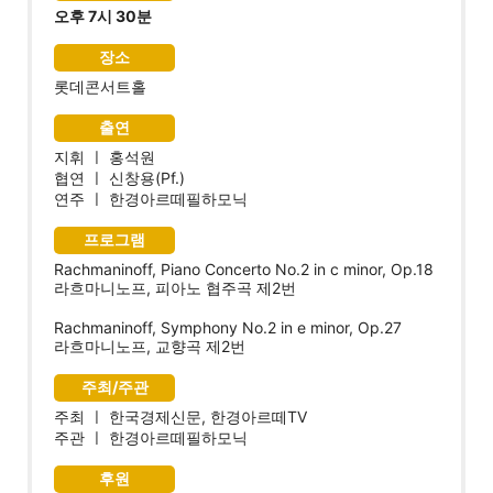
오후 7시 30분
장소
롯데콘서트홀
출연
지휘 ㅣ 홍석원
협연 ㅣ 신창용(Pf.)
연주 ㅣ 한경아르떼필하모닉
프로그램
Rachmaninoff, Piano Concerto No.2 in c minor, Op.18
라흐마니노프, 피아노 협주곡 제2번
Rachmaninoff, Symphony No.2 in e minor, Op.27
라흐마니노프, 교향곡 제2번
주최/주관
주최 ㅣ 한국경제신문, 한경아르떼TV
주관 ㅣ 한경아르떼필하모닉
후원