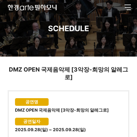
전
한
체
경
메
arte
뉴
필
SCHEDULE
하
모
닉
DMZ OPEN 국제음악제 [3악장-희망의 알레그
로]
공연명
DMZ OPEN 국제음악제 [3악장-희망의 알레그로]
공연일자
2025.09.28(일) ~ 2025.09.28(일)