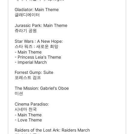
Gladiator: Main Theme
글래디에이터
Jurassic Park: Main Theme
쥬라기 공원
Star Wars : A New Hope:
스타 워즈 : 새로운 희망
- Main Theme
- Princess Leia's Theme
- Imperial March
Forrest Gump: Suite
포레스트 검프
The Mission: Gabriel's Oboe
미션
Cinema Paradiso:
시네마 천국
- Main Theme
- Love Theme
Raiders of the Lost Ark: Raiders March