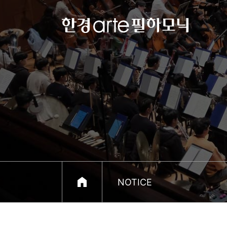
한
경
arte
필
하
모
닉
홈
NOTICE
으
로