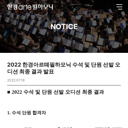
전
한
체
경
메
arte
뉴
필
NOTICE
하
모
닉
2022 한경아르떼필하모닉 수석 및 단원 선발 오
디션 최종 결과 발표
2022.07.18
■ 2022 수석 및 단원 선발 오디션 최종 결과
1. 수석 단원 합격자