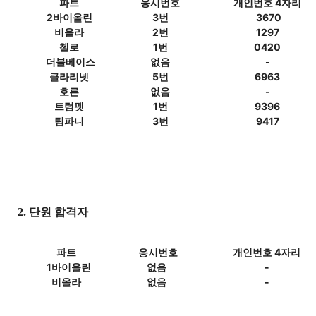
파트
응시번호
개인번호 4자리
2바이올린
3번
3670
비올라
2번
1297
첼로
1번
0420
더블베이스
없음
-
클라리넷
5번
6963
호른
없음
-
트럼펫
1번
9396
팀파니
3번
9417
2.
단원 합격자
파트
응시번호
개인번호 4자리
1바이올린
없음
-
비올라
없음
-