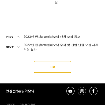
-끝-
2023년 한경arte필하모닉 단원 모집 공고
PREV
2022년 한경arte필하모닉 수석 및 신입 단원 모집 서류
NEXT
전형 결과
List
유
인
페
한
튜
스
이
경
브
타
스
arte
그
북
필
램
OFFICE
02-360-4071